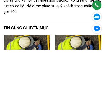
giá trị cho xã hội, cải thiện môi trường. Mong rằng sẽ tiếp
tục có cơ hội để được phục vụ quý khách trong những thời
gian tới!
TIN CÙNG CHUYÊN MỤC
Dịch vụ nạo vét hố ga quận Thủ
Nạo vét hố ga quận Tân Phú
Đức uy tín, chất lượng, ...
khuyến mãi đến 30%