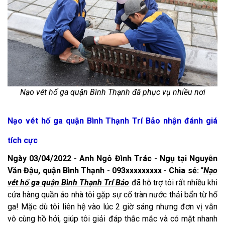
Nạo vét hố ga quận Bình Thạnh đã phục vụ nhiều nơi
Nạo vét hố ga quận Bình Thạnh Trí Bảo nhận đánh giá
tích cực
Ngày 03/04/2022 - Anh Ngô Đình Trác - Ngụ tại Nguyễn
Văn Đậu, quận Bình Thạnh - 093xxxxxxxxx - Chia sẻ:
“
Nạo
vét hố ga quận Bình Thạnh Trí Bảo
đã hỗ trợ tôi rất nhiều khi
cửa hàng quần áo nhà tôi gặp sự cố tràn nước thải bẩn từ hố
ga! Mặc dù tôi liên hệ vào lúc 2 giờ sáng nhưng đơn vị vẫn
vô cùng hồ hởi, giúp tôi giải đáp thắc mắc và có mặt nhanh