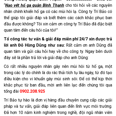
“
Nạo vét hố ga quận Bình Thạnh
cho tôi hỏi về các nguyên
nhân chính khiến hố ga có các mùi hôi lạ. Công ty Trí Bảo có
thể giúp tôi giải đáp và biết thêm các cách khắc phục ban
đầu được không? Tôi xin cảm ơn công ty Trí Bảo đã đặc biệt
quan tâm đến câu hỏi của tôi!”
Tổ công tác tư vấn & giải đáp miễn phí 24/7 xin được trả
lời anh Đỗ Hùng Dũng như sau:
Rất cảm ơn anh Dũng đã
quan tâm và gửi câu hỏi hay về cho công ty. Ngay bên dưới
đây sẽ là phần trả lời và giải đáp cho anh Dũng:
Có rất nhiều nguyên nhân gây nên mùi hôi từ hố ga, một
trong các lý do chính là do rác thải tích tụ lâu ngày, từ đó tạo
điều kiện cho vi khuẩn gây mùi sinh sôi. Để có thể kịp thời
khắc phục từ ban đầu, mời anh liên lạc đến chúng tôi qua
tổng đài
0902.208.925
Trí Bảo tự hào là đơn vị hàng đầu chuyên cung cấp các giải
pháp và tư vấn, giải đáp liên quan đến lĩnh vực môi trường.
Đã hơn 10 năm kinh nghiệm trong nghề, đội ngũ nhân viên