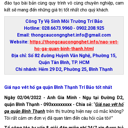
đào tạo bài bản cùng quy trình vô cùng chuyên nghiệp, cam
kết sẽ mang đến những giá trị tốt nhất cho quý khách.
Công Ty Vệ Sinh Môi Trường Trí Bảo
Hotline: 028.6673.9960 - 0902.208.925
Email: thongcaucongnghet.info@gmail.com
Website:
https://thongcaucongnghet.info/nao-vet-
ho-ga-quan-binh-thanh.html
Địa chỉ: Số 82 đường Huỳnh Văn Nghệ, Phường 15,
Quận Tân Bình, TP. HCM
Chi nhánh: Hẻm 29 D2, Phường 25, Bình Thạnh
Giá nạo vét hố ga quận Bình Thạnh Trí Bảo tốt nhất
Ngày 02/04/2022 - Anh Gia Minh - Ngụ tại Đường D2,
quận Bình Thạnh - 093xxxxxxxxx - Chia sẻ:
“
Giá nạo vét hố
ga quận Bình Thạnh
trên thị trường hiện nay có mắc không?
Tôi rất cảm ơn đơn vị đã quan tâm đến câu hỏi của tôi!”
Tổ công tác tư vấn & giải đáp miễn phí 24/7 xin được trả