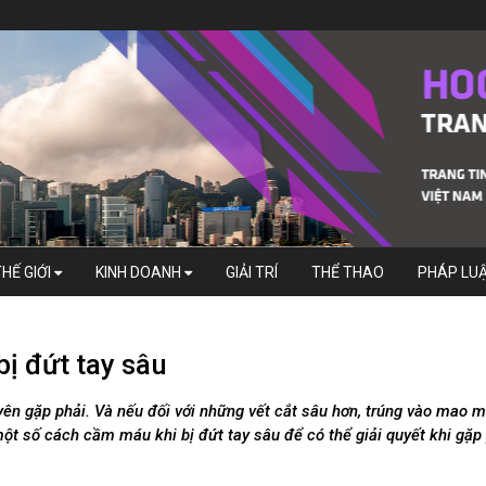
THẾ GIỚI
KINH DOANH
GIẢI TRÍ
THỂ THAO
PHÁP LU
ị đứt tay sâu
yên gặp phải. Và nếu đối với những vết cắt sâu hơn, trúng vào mao 
ột số cách cầm máu khi bị đứt tay sâu để có thể giải quyết khi gặp