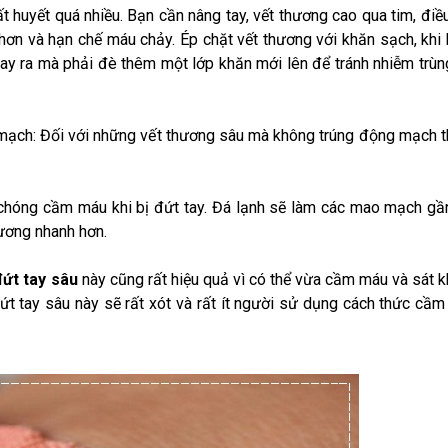
t huyết quá nhiều. Bạn cần nâng tay, vết thương cao qua tim, điề
hơn và hạn chế máu chảy. Ép chặt vết thương với khăn sạch, khi
ay ra mà phải đè thêm một lớp khăn mới lên để tránh nhiễm trùn
mạch: Đối với những vết thương sâu mà không trúng động mạch t
 chóng cầm máu khi bị đứt tay. Đá lạnh sẽ làm các mao mạch gầ
hương nhanh hơn.
đứt tay sâu
này cũng rất hiệu quả vì có thể vừa cầm máu và sát 
đứt tay sâu này sẽ rất xót và rất ít người sử dụng cách thức cầ