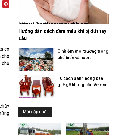
Hướng dẫn cách cầm máu khi bị đứt tay
sâu
ta có
Ô nhiễm môi trường trong
n cho
chế biến và nuôi ...
 cho
10 cách đánh bóng bàn
ghế gỗ không cần Véc-ni
 chảy
Mới cập nhật
những