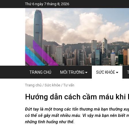
Thứ 6 ngày 7 tháng 8, 2026
TRANG CHỦ
MÔI TRƯỜNG
SỨC KHỎE
Trang chủ
/
Sức khỏe
/
Tư vấn
Hướng dẫn cách cầm máu khi b
Đứt tay là một trong các tổn thương mà bạn thường xu
có thể sẽ gây mất nhiều máu. Vì vậy mà bạn nên biết m
những tình huống như thế.