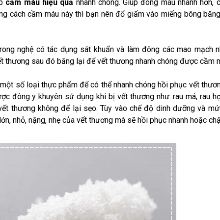
úp
cầm máu hiệu quả
nhanh chóng. Giúp đông máu nhanh hơn, 
ng cách cầm máu này thì bạn nên đổ giấm vào miếng bông băn
trong nghệ có tác dụng sát khuẩn và làm đông các mao mạch 
 vết thương sau đó băng lại để vết thương nhanh chóng được cầm
một số loại thực phẩm để có thể nhanh chóng hồi phục vết thươ
ợc đông y khuyên sử dụng khi bị vết thương như: rau má, rau họ
để vết thương không để lại sẹo. Tùy vào chế độ dinh dưỡng và m
ớn, nhỏ, nặng, nhẹ của vết thương mà sẽ hồi phục nhanh hoặc ch