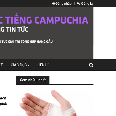
Đăng nhập
Đăng ký
ẬT
GIÁO DỤC
LIÊN HỆ
Xem nhiều nhất
mạch
 phải