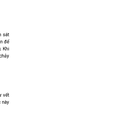
h sát
ân để
. Khi
 chảy
ừ vết
c này