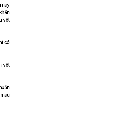
u này
 khăn
g vết
hì có
n vết
khuẩn
m máu