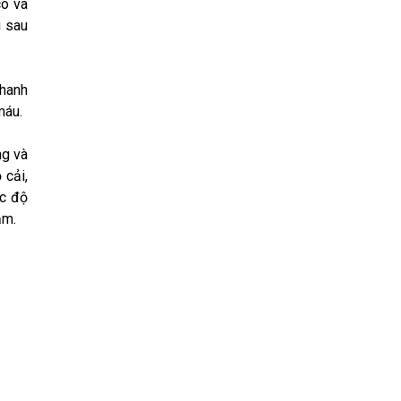
co và
g sau
nhanh
 máu.
ng và
 cải,
ức độ
ậm.