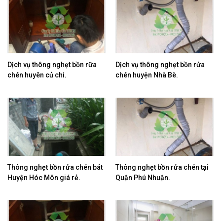
Dịch vụ thông nghẹt bồn rữa
​Dịch vụ thông nghẹt bồn rửa
chén huyên củ chi.
chén huyện Nhà Bè.
Thông nghẹt bồn rửa chén bát
Thông nghẹt bồn rửa chén tại
Huyện Hóc Môn giá rẻ.
Quận Phú Nhuận.