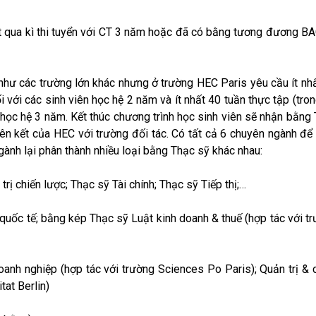
t qua kì thi tuyển với CT 3 năm hoặc đã có bằng tương đương B
như các trường lớn khác nhưng ở trường HEC Paris yêu cầu ít nh
 với các sinh viên học hệ 2 năm và ít nhất 40 tuần thực tập (tro
n học hệ 3 năm. Kết thúc chương trình học sinh viên sẽ nhận bằng
iên kết của HEC với trường đối tác. Có tất cả 6 chuyên ngành để
gành lại phân thành nhiều loại bằng Thạc sỹ khác nhau:
ị chiến lược; Thạc sỹ Tài chính; Thạc sỹ Tiếp thị;…
quốc tế; bằng kép Thạc sỹ Luật kinh doanh & thuế (hợp tác với t
anh nghiệp (hợp tác với trường Sciences Po Paris); Quản trị & 
tat Berlin)