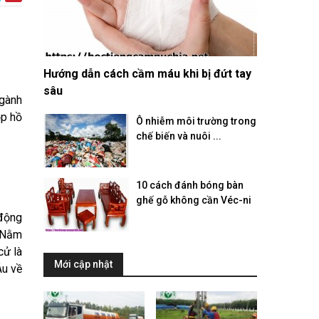
Hướng dẫn cách cầm máu khi bị đứt tay
sâu
ngành
ộp hồ
Ô nhiễm môi trường trong
chế biến và nuôi ...
10 cách đánh bóng bàn
ghế gỗ không cần Véc-ni
 động
. Nằm
cử là
Mới cập nhật
Âu về