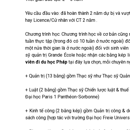
Yêu cầu đầu vào: đã hoàn thành 2 năm dự bị và vượ
hay Licence/Cử nhân với CT 2 năm .
Chương trình học: Chương trình học về cơ bản cũng 
tuần thực tập (trong đó có 10 tuần ở nước ngoài) đối
một nửa thời gian là ở nước ngoài) đối với sinh viê
sỹ quản trị Grande École hoặc nhận các bằng kép l
viên đi du học Pháp
tại đây lựa chọn, mỗi chuyên n
+ Quản trị (13 bằng) gồm Thạc sỹ như Thạc sỹ Quản tr
+ Luật (2 bằng) gồm Thạc sỹ Chiến lược luật & thuế 
Đại học Paris 1 Panthéon-Sorbonne)
+ Kinh tế công (2 bằng kép) gồm Quản trị công & do
sách công (hợp tác với trường Đại học Freie Universi