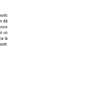
 nước
ên đã
ncois
đó có
ịa là
sinh: