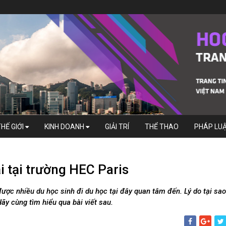
THẾ GIỚI
KINH DOANH
GIẢI TRÍ
THỂ THAO
PHÁP LU
 tại trường HEC Paris
ợc nhiều du học sinh đi du học tại đây quan tâm đến. Lý do tại sao
Hãy cùng tìm hiểu qua bài viết sau.