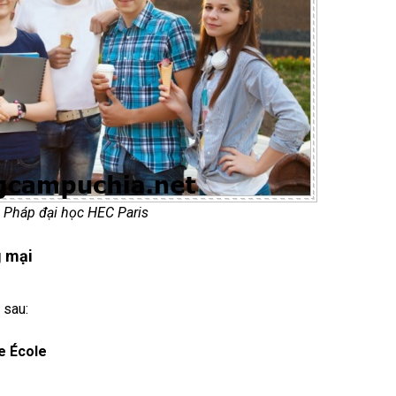
 Pháp đại học HEC Paris
g mại
 sau:
e École