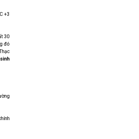
AC +3
ất 30
ng đó
 Thạc
sinh
rường
chính