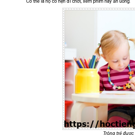
Có thể là họ có hẹn đi chơi, xem phim hay ăn uống.
Trông trẻ được