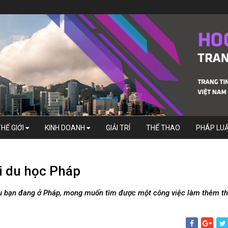
THẾ GIỚI
KINH DOANH
GIẢI TRÍ
THỂ THAO
PHÁP LU
hi du học Pháp
ếu bạn đang ở Pháp, mong muốn tìm được một công việc làm thêm th