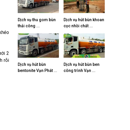
Dịch vụ thu gom bùn
Dịch vụ hút bùn khoan
thải công ...
cọc nhồi chất ...
 khéo
ưới 2
h rỗi
Dịch vụ hút bùn
Dịch vụ hút bùn ben
bentonite Vạn Phát ...
công trình Vạn ...