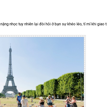
ặng nhọc tuy nhiên lại đòi hỏi ở bạn sự khéo léo, tỉ mỉ khi giao t