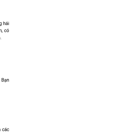
g hái
n, có
.
. Bạn
n các