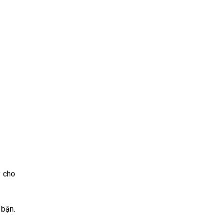
y cho
 bận.