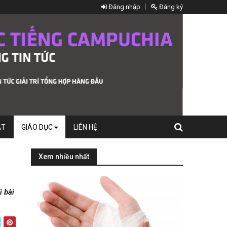
Đăng nhập
Đăng ký
ẬT
GIÁO DỤC
LIÊN HỆ
Xem nhiều nhất
ì bài