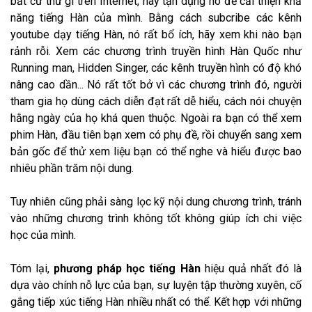
bất cứ thứ gì trên Internet, hãy tận dụng nó để cải thiện khả
năng tiếng Hàn của mình. Bằng cách subcribe các kênh
youtube dạy tiếng Hàn, nó rất bổ ích, hãy xem khi nào bạn
rảnh rỗi. Xem các chương trình truyền hình Hàn Quốc như
Running man, Hidden Singer, các kênh truyền hình có độ khó
nâng cao dần... Nó rất tốt bở vì các chương trình đó, người
tham gia họ dùng cách diễn đạt rất dễ hiểu, cách nói chuyện
hằng ngày của họ khá quen thuộc. Ngoài ra bạn có thể xem
phim Hàn, đầu tiên bạn xem có phụ đề, rồi chuyển sang xem
bản gốc để thử xem liệu bạn có thể nghe và hiểu được bao
nhiêu phần trăm nội dung.
Tuy nhiên cũng phải sàng lọc kỹ nội dung chương trình, tránh
vào những chương trình không tốt không giúp ích chi việc
học của mình.
Tóm lại,
phương pháp học tiếng Hàn
hiệu quả nhất đó là
dựa vào chính nỗ lực của bạn, sự luyện tập thường xuyên, cố
gắng tiếp xúc tiếng Hàn nhiều nhất có thể. Kết hợp với những