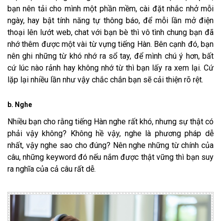
bạn nên tải cho mình một phần mềm, cài đặt nhắc nhở mỗi
ngày, hay bật tính năng tự thông báo, để mỗi lần mở điện
thoại lên lướt web, chat với bạn bè thì vô tình chung bạn đã
nhớ thêm được một vài từ vựng tiếng Hàn. Bên cạnh đó, bạn
nên ghi những từ khó nhớ ra sổ tay, để mình chú ý hơn, bất
cứ lúc nào rảnh hay không nhớ từ thì bạn lấy ra xem lại. Cứ
lặp lại nhiều lần như vậy chắc chắn bạn sẽ cải thiện rõ rệt.
b. Nghe
Nhiều bạn cho rằng tiếng Hàn nghe rất khó, nhưng sự thật có
phải vậy không? Không hề vậy, nghe là phương pháp dễ
nhất, vậy nghe sao cho đúng? Nên nghe những từ chính của
câu, những keyword đó nếu nắm được thật vững thì bạn suy
ra nghĩa của cả câu rất dễ.